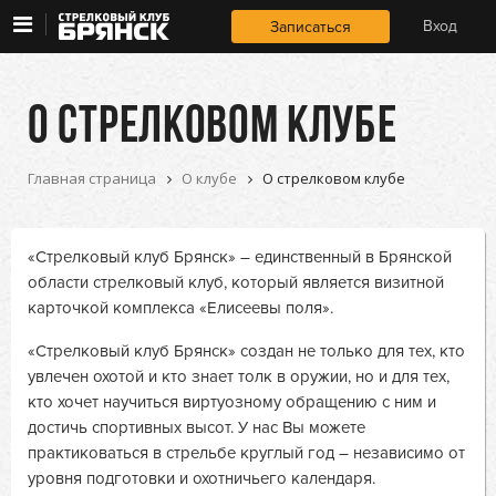
Занятия 
Занятия и курсы
Вход
Записаться
и курсы
Условия и цены
Условия 
О СТРЕЛКОВОМ КЛУБЕ
и цены
О клубе
О 
Главная страница
О клубе
О стрелковом клубе
клубе
«Стрелковый клуб Брянск» – единственный в Брянской
области стрелковый клуб, который является визитной
карточкой комплекса «Елисеевы поля».
«Стрелковый клуб Брянск» создан не только для тех, кто
увлечен охотой и кто знает толк в оружии, но и для тех,
кто хочет научиться виртуозному обращению с ним и
достичь спортивных высот. У нас Вы можете
практиковаться в стрельбе круглый год – независимо от
уровня подготовки и охотничьего календаря.