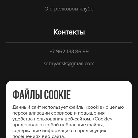
О стрелковом клубе
Контакты
+7 962 133 86 99
scbryansk@gmail.com
Социальные сети
ФАЙЛЫ COOKIE
Вконтакте
Данный сайт использует файлы «cookie» с целью
персонализации сервисов и повышения
Одноклассники
удобства пользования веб-сайтом. «Cookie»
представляют собой небольшие файлы,
содержащие информацию о предыдущих
посещениях веб-сайта.