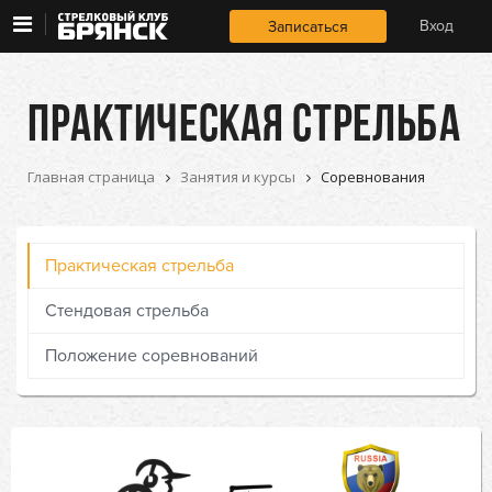
Занятия 
Занятия и курсы
Вход
Записаться
и курсы
Условия и цены
Условия 
ПРАКТИЧЕСКАЯ СТРЕЛЬБА
и цены
О клубе
О 
Главная страница
Занятия и курсы
Соревнования
клубе
Практическая стрельба
Стендовая стрельба
Положение соревнований