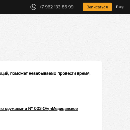
+7 962 133 86 99
Записаться
Вход
оций, поможет
н
езабываемо провести
время,
нию оружием» и № 003-О/у «Медицинское