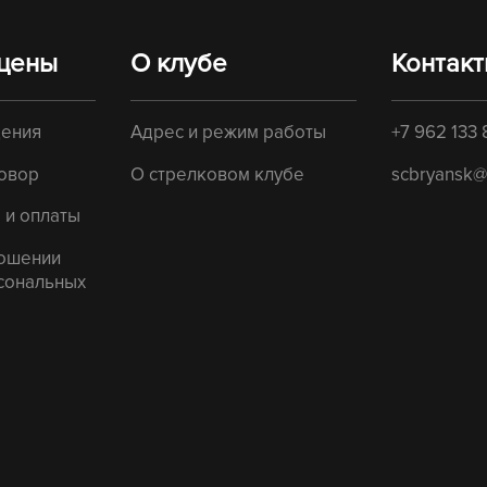
 цены
О клубе
Контак
щения
Адрес и режим работы
+7 962 133 
овор
О стрелковом клубе
scbryansk@
 и оплаты
ношении
сональных