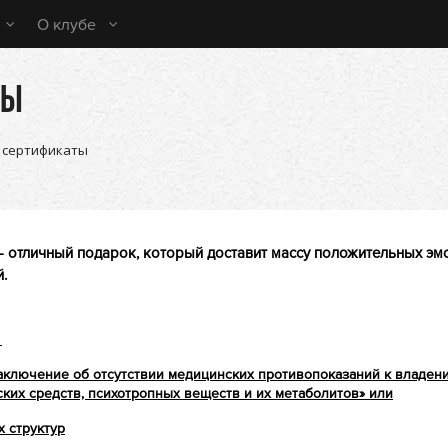
О клубе
ТЫ
 сертификаты
- отличный подарок, который доставит массу положительных эм
й
.
и
аключение об отсутствии медицинских противопоказаний к владе
ких средств, психотропных веществ и их метаболитов» или
 структур