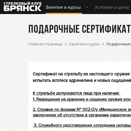
Занятия и курсы
Условия и цены
ПОДАРОЧНЫЕ СЕРТИФИКА
Главная страница
Занятия и курсы
Подарочные
Сертификат на стрельбу из настоящего оружия 
испытать всплеск адреналина
и новых ощущени
К стрельбе допускаются лица при наличии:
1. Разрешения на хранение и ношение оружия ил
2. Справки по формам № 002-О/у «Медицинское з
заключение об отсутствии в организме наркотичес
3. Служебного удостоверения сотрудника силовых